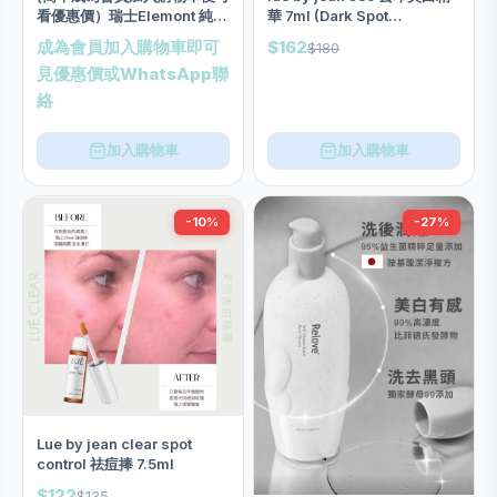
看優惠價）瑞士Elemont 純源
華 7ml (Dark Spot
水療1000倍精華素 (50ml)
Corrector)
成為會員加入購物車即可
$162
$180
見優惠價或WhatsApp聯
絡
加入購物車
加入購物車
-10%
-27%
Lue by jean clear spot
control 祛痘捧 7.5ml
$122
$135