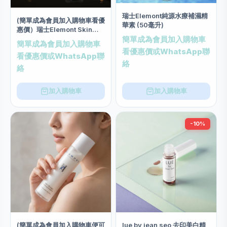
瑞士Elemont純源水療補濕精
(簡單成為會員加入購物車看優
華素 (50毫升)
惠價）瑞士Elemont Skin
Revival Botosimile Eye
簡單成為會員加入購物車
簡單成為會員加入購物車
Serum類肉毒桿菌提拉眼部精
看優惠價或WhatsApp聯
看優惠價或WhatsApp聯
華素(20ml)
絡
絡
加入購物車
加入購物車
-10%
(簡單成為會員加入購物車便可
lue by jean seo 去印美白精