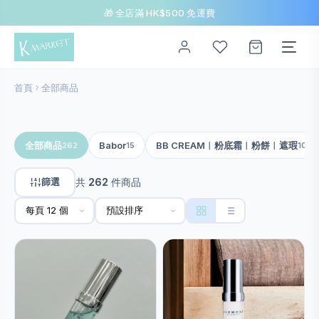
🎁 全店滿 HK$500 免運費
首頁
全部商品
全部商品
Babor
BB CREAM︱粉底霜︱粉餅︱遮瑕
262
15
10
篩選
共
262
件商品