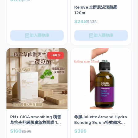
Relove 全酵肌泌潔顏露
120ml
$248
$338
加入購物車
加入購物車
-46%
PN+ CICA smoothing 積雪
希臘Juliette Armand Hydra
草抗炎舒緩肌膚急救面膜 1盒
Bonding Serum特效鎖水抗
10塊
敏精華 salon size 55ml
$160
$399
$299